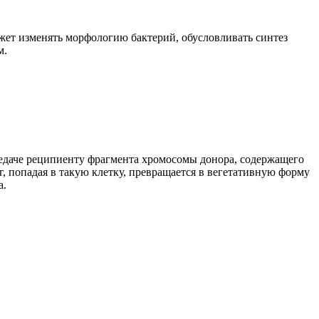
ожет изменять морфологию бактерий, обусловливать синтез
м.
ередаче реципиенту фрагмента хромосомы донора, содержащего
г, попадая в такую клетку, превращается в вегетативную форму
а.