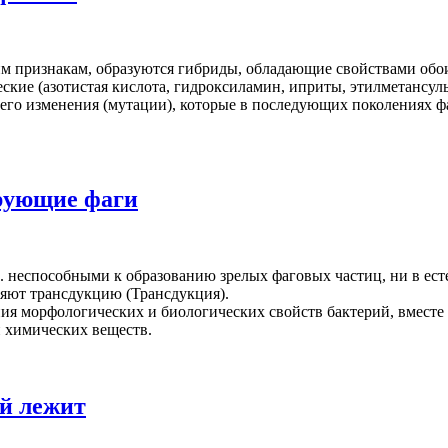
м признакам, образуются гибриды, обладающие свойствами обои
кие (азотистая кислота, гидроксиламин, иприты, этилметансульф
ь его изменения (мутации), которые в последующих поколениях 
рующие фаги
. неспособными к образованию зрелых фаговых частиц, ни в ест
яют трансдукцию (Трансдукция).
я морфологических и биологических свойств бактерий, вместе с
и химических веществ.
й лежит