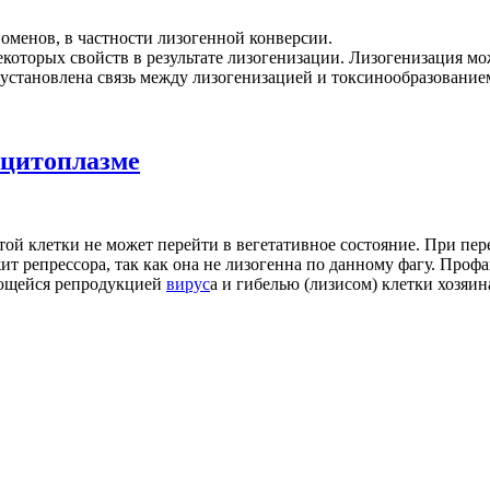
оменов, в частности лизогенной конверсии.
екоторых свойств в результате лизогенизации. Лизогенизация м
установлена связь между лизогенизацией и токсинообразование
 цитоплазме
этой клетки не может перейти в вегетативное состояние. При п
ит репрессора, так как она не лизогенна по данному фагу. Профа
ающейся репродукцией
вирус
а и гибелью (лизисом) клетки хозяин