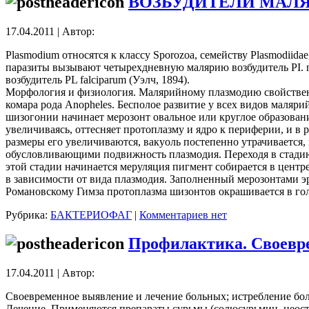
ВОЗБУДИТЕЛИ МАЛ
17.04.2011 | Автор:
Plasmodium относятся к классу Sporozoa, семейству Plasmodii
паразиты вызывают четырехдневную малярию возбудитель PI. mal
возбудитель PL falciparum (Уэлч, 1894).
Морфология и физиология. Малярийному плазмодию свойствен 
комара рода Anopheles. Бесполое развитие у всех видов маляр
шизогонии начинает мерозонт овальное или круглое образование
увеличиваясь, оттесняет протоплазму и ядро к периферии, и в
размеры его увеличиваются, вакуоль постепенно утрачивается
обусловливающими подвижность плазмодия. Переходя в стадию з
этой стадии начинается меруляция пигмент собирается в центре
в зависимости от вида плазмодия. Заполненный мерозонтами э
Романовскому Гимза протоплазма шизонтов окрашивается в гол
Рубрика:
БАКТЕРИОФАГ
|
Комментариев нет
Профилактика. Своевр
17.04.2011 | Автор:
Своевременное выявление и лечение больных; истребление бо
Лечение. Применяются препараты сурьмы (солюсурьмин, неости