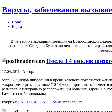
Вирусы, заболевания вызывае
Home
Карта
В четверг на заседании президиума Всероссийской феде
специалист Серджио Бузато, до недавнего времени работа
тренеро
После 3 4 циклов шизо
17.04.2011 | Автор:
осле 3 4 циклов шизогонии в крови человека появляются женс
макрогаметоциты, крупные (10 14 мк); в протоплазме имеется
размеров, с центрально расположенным большим ядром. По Ром
Гамонты слабоподвижны
Рубрика:
БАКТЕРИОФАГ
|
Комментариев нет