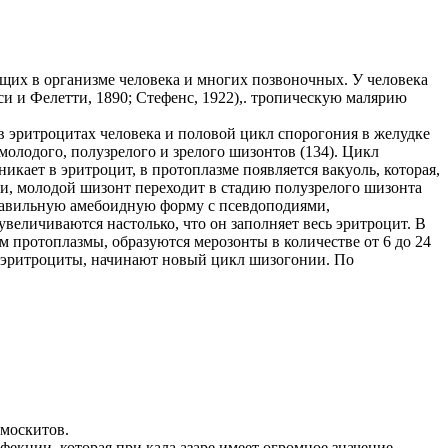
ующих в организме человека и многих позвоночных. У человека
си и Фелетти, 1890; Стефенс, 1922),. тропическую малярию
 эритроцитах человека и половой цикл спорогония в желудке
молодого, полузрелого и зрелого шизонтов (134). Цикл
икает в эритроцит, в протоплазме появляется вакуоль, которая,
сти, молодой шизонт переходит в стадию полузрелого шизонта
правильную амебоидную форму с псевдоподиями,
величиваются настолько, что он заполняет весь эритроцит. В
ем протоплазмы, образуются мерозонты в количестве от 6 до 24
 в эритроциты, начинают новый цикл шизогонии. По
 москитов.
екции, которая при кала азаре имеет огромное значение,