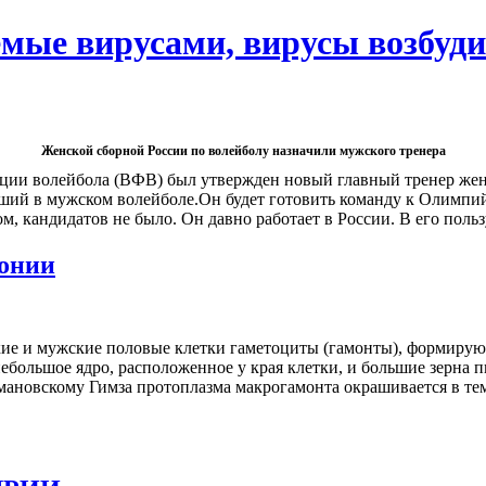
мые вирусами, вирусы возбуди
Женской сборной России по волейболу назначили мужского тренера
рации волейбола (ВФВ) был утвержден новый главный тренер же
вший в мужском волейболе.Он будет готовить команду к Олимпий
м, кандидатов не было. Он давно работает в России. В его поль
гонии
кие и мужские половые клетки гаметоциты (гамонты), формирую
 небольшое ядро, расположенное у края клетки, и большие зерн
ановскому Гимза протоплазма макрогамонта окрашивается в темн