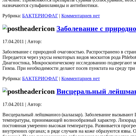
назначаются сульфаниламиды и антибиотики.
Рубрика:
БАКТЕРИОФАГ
|
Комментариев нет
Заболевание с природн
17.04.2011 | Автор:
Заболевание с природной очаговостью. Распространено в стран
Передается через укусы некоторых видов москитов рода Phleb
Диагностика, Микроскопическому исследованию подвергают ма
Гимза. При необходимости делают посев пунктата на среду три 
Рубрика:
БАКТЕРИОФАГ
|
Комментариев нет
Висцеральный лейшма
17.04.2011 | Автор:
Висцеральный лейшманиоз (калаазар). Заболевание вызывают L.
температуры, принимающей волнообразный характер. Лихорадо
постоянная умеренно высокая температура. Развивается прогре
внутренних органах; в ряде случаев на коже образуются язвы. 