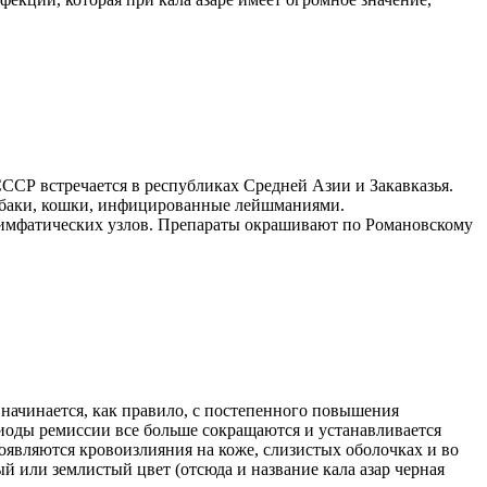
ССР встречается в республиках Средней Азии и Закавказья.
 собаки, кошки, инфицированные лейшманиями.
 лимфатических узлов. Препараты окрашивают по Романовскому
ь начинается, как правило, с постепенного повышения
оды ремиссии все больше сокращаются и устанавливается
оявляются кровоизлияния на коже, слизистых оболочках и во
й или землистый цвет (отсюда и название кала азар черная