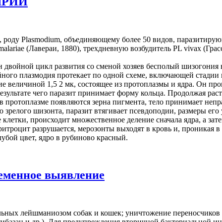
ЯРИИ
dae, роду Plasmodium, объединяющему более 50 видов, паразитир
ariae (Лавераи, 1880), трехдневную возбудитель PL vivax (Грас
двойной цикл развития со сменой хозяев бесполый шизогония в
ийного плазмодия протекает по одной схеме, включающей стадии 
 величиной 1,5 2 мк, состоящее из протоплазмы и ядра. Он прон
 результате чего паразит принимает форму кольца. Продолжая ра
, в протоплазме появляются зерна пигмента, тело принимает не
релого шизонта, паразит втягивает псевдоподии, размеры его у
 клетки, происходит множественное деление сначала ядра, а зат
ритроцит разрушается, мерозонты выходят в кровь и, проникая
убой цвет, ядро в рубиново красный.
еменное выявление
льных лейшманиозом собак и кошек; уничтожение переносчиков
базан и др.). Для предупреждения вторичной бактериальной инф