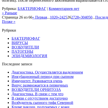
болезнь). После перенесенного заболевания вырабатывается с
Рубрика:
БАКТЕРИОФАГ
|
Комментариев нет
« Раньше
Страница 26 из 66
« Первая
...
10
20
«
24
25
26
27
28
»
30
40
50
...
Послед
Позже »
Рубрики
БАКТЕРИОФАГ
ВИРУСЫ
ВОЗБУДИТЕЛИ
ПАТОГЕНЫ
ЭПИДЕМИОЛОГИЯ
Последние записи
Диагностика. Осуществляется выделением
Инкубационный период при сыпном
Иммунитет. Развивается очень
Вирус размножается в первичных
ВОЗБУДИТЕЛИ ОРНИТОЗА
Диагностика. В связи с тем что
В связи с отсутствием достаточно
Возбудитель сыпного тифа Северной
Кроме вакцин, получаемых с кожи