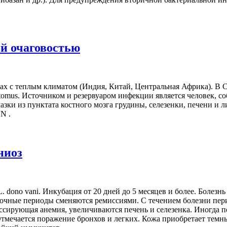
ой очаговостью
ах с теплым климатом (Индия, Китай, Центральная Африка). В С
otomus. Источником и резервуаром инфекции является человек,
зки из пунктата костного мозга грудины, селезенки, печени и
N .
ниоз
 dono vani. Инкубация от 20 дней до 5 месяцев и более. Болезн
чные периоды сменяются ремиссиями. С течением болезни пери
ссирующая анемия, увеличиваются печень и селезенка. Иногда п
Отмечается поражение бронхов и легких. Кожа приобретает темны