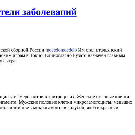
тели заболеваний
нской сборной России
moetelomoedelo
Им стал итальянский
ским играм в Токио. Единогласно Бузато назначен главным
зу сыгра
щиеся из мерозонтов в эритроцитах. Женские половые клетки
а пигмента. Мужские половые клетки микрогаметоциты, меньших
о синий цвет, микрогамонта в голубой, ядра в красный.