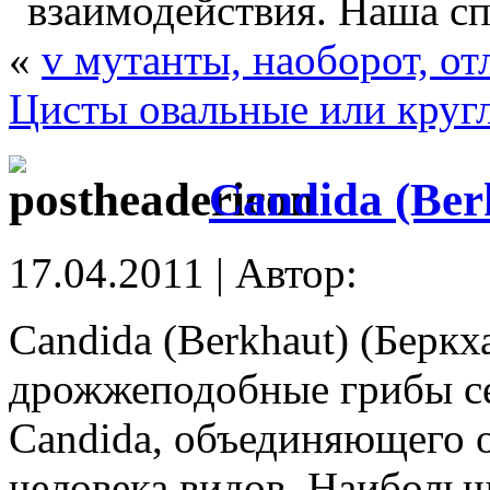
взаимодействия. Наша сп
«
v мутанты, наоборот, о
Цисты овальные или круг
Candida (Ber
17.04.2011 | Автор:
Candida (Berkhaut) (Беркх
дрожжеподобные грибы сем
Candida, объединяющего о
человека видов. Наибольш