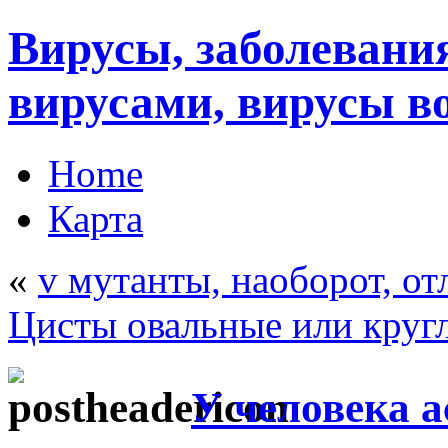
Вирусы, заболеван
вирусами, вирусы в
Home
Карта
«
v мутанты, наоборот, о
Цисты овальные или круг
У человека 