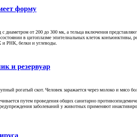
меет форму
с диаметром от 200 до 300 мк, а тельца включения представляю
 состоянии в цитоплазме эпителиальных клеток конъюнктивы, ро
 и РНК, белки и углеводы.
ик и резервуар
упный рогатый скот. Человек заражается через молоко и мясо б
ечивается путем проведения общих санитарно противоэпидемич
предупреждения заболеваний у животных применяют инактивиро
вируса