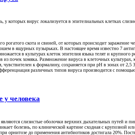
ь, у которых вирус локализуется в эпителиальных клетках слизи
 рогатого скота и свиней, от которых происходит заражение че
рошем в ящурных пузырьках. В настоящее время известно 7 анти
ожается в культурах клеток эпителия языка телят и крупного рог
в из почек хомяка. Размножение вируса в клеточных культурах,
 чувствителен к формалину, сохраняется при рН в зонах от 2,5 3
 Дифференциация различных типов вируса производится с помощь
е у человека
вляются слизистые оболочки верхних дыхательных путей и пище
озникает болезнь, по клинической картине сходная с крупозной
 при орнитозе до применения антибиотиков достигала 20%. По