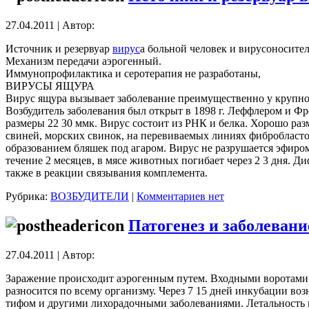
27.04.2011 | Автор:
Источник и резервуар
вирус
а больной человек и вирусоносител
Механизм передачи аэрогенный.
Иммунопрофилактика и серотерапия не разработаны,
ВИРУСЫ ЯЩУРА
Вирус ящура вызывает заболевание преимущественно у крупного
Возбудитель заболевания был открыт в 1898 г. Леффлером и Ф
размеры 22 30 ммк. Вирус состоит из РНК и белка. Хорошо размн
свиней, морских свинок, на перевиваемых линиях фибробласто
образованием бляшек под агаром. Вирус не разрушается эфиром,
течение 2 месяцев, в мясе животных погибает через 2 3 дня.
также в реакции связывания комплемента.
Рубрика:
ВОЗБУДИТЕЛИ
|
Комментариев нет
Патогенез и заболевани
27.04.2011 | Автор:
Заражение происходит аэрогенным путем. Входными воротами я
разносится по всему организму. Через 7 15 дней инкубации в
тифом и другими лихорадочными заболеваниями. Летальность