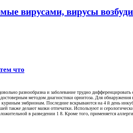
мые вирусами, вирусы возбуди
 тем что
 довольно разнообразна и заболевание трудно дифференцировать
достоверным методом диагностики орнитоза. Для обнаружения во
куриным эмбрионам. Последние вскрываются на 4 й день инкуба
ей также делают мазки отпечатки. Используют и серологическ
положительной в разведении 1 8. Кроме того, применяется аллерг