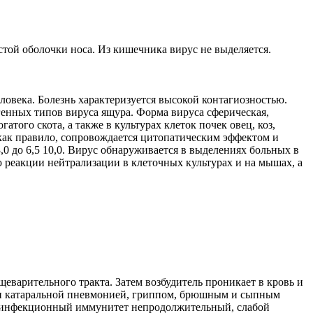
стой оболочки носа. Из кишечника вирус не выделяется.
ловека. Болезнь характеризуется высокой контагиозностью.
генных типов вируса ящура. Форма вируса сферическая,
атого скота, а также в культурах клеток почек овец, коз,
 как правило, сопровождается цитопатическим эффектом и
,0 до 6,5 10,0. Вирус обнаруживается в выделениях больных в
ю реакции нейтрализации в клеточных культурах и на мышах, а
варительного тракта. Затем возбудитель проникает в кровь и
 или катаральной пневмонией, гриппом, брюшным и сыпным
стинфекционный иммунитет непродолжительный, слабой