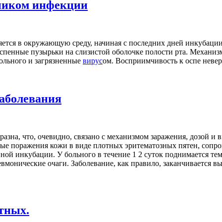
ником инфекции
ется в окружающую среду, начиная с последних дней инкубации и
 оспенные пузырьки на слизистой оболочке полости рта. Механи
больного и загрязненные
вирус
ом. Восприимчивость к оспе невер
аболевания
разна, что, очевидно, связано с механизмом заражения, дозой и
ые поражения кожи в виде плотных эритематозных пятен, сопр
вной инкубации. У больного в течение 1 2 суток поднимается те
вмонические очаги. Заболевание, как правило, заканчивается в
тных.