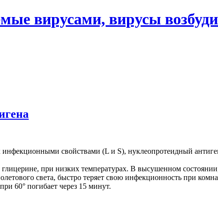
мые вирусами, вирусы возбуди
игена
 инфекционными свойствами (L и S), нуклеопротеидный антиген
в глицерине, при низких температурах. В высушенном состоянии
олетового света, быстро теряет свою инфекционность при комна
ри 60° погибает через 15 минут.