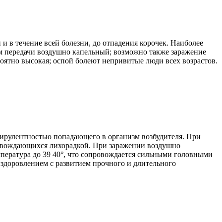
 в течение всей болезни, до отпадения корочек. Наиболее
зм передачи воздушно капельный; возможно также заражение
оятно высокая; оспой болеют непривитые люди всех возрастов.
 вирулентностью попадающего в организм возбудителя. При
овождающихся лихорадкой. При заражении воздушно
мпература до 39 40°, что сопровождается сильными головными
ыздоровлением с развитием прочного и длительного