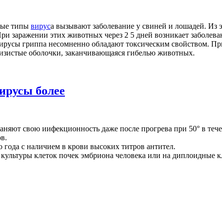
чные типы
вирус
а вызывают заболевание у свиней и лошадей. Из
ри заражении этих животных через 2 5 дней возникает заболев
ирусы гриппа несомненно обладают токсическим свойством. При 
слизистые оболочки, заканчивающаяся гибелью животных.
ирусы более
аняют свою иифекционность даже после прогрева при 50° в тече
в.
 года с наличием в крови высоких титров антител.
 культуры клеток почек эмбриона человека или на диплоидные к