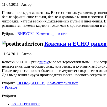
11.04.2011 | Автор:
Патогенность для животных. В естественных условиях разли
белые африканские хорьки, белые и домовые мыши и хомяки. П
лихорадка, катары верхних дыхательных путей и пневмония. В
развивается тяжелая картина токсикоза с кровоизлияниями в 
Рубрика:
ВИРУСЫ
|
Комментариев нет
Коксаки и ECHO ринов
11.04.2011 | Автор:
Коксаки и ECHO рино
вирус
ы более термостабильны. Они сохр
непатогенны для лабораторных животных и куриных эмбрионо
После перенесенного заболевания иммунитет сохраняется около
Для выделения вируса производится посев носового секрета на
Рубрика:
ВОЗБУДИТЕЛИ
|
Комментариев нет
« Раньше
Рубрики
БАКТЕРИОФАГ